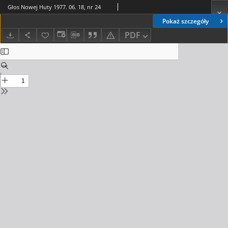
Głos Nowej Huty 1977. 06. 18, nr 24
Pokaż szczegóły
PDF