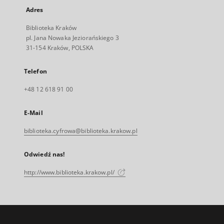
Adres
Biblioteka Kraków
pl. Jana Nowaka Jeziorańskiego 3
31-154 Kraków, POLSKA
Telefon
+48 12 618 91 00
E-Mail
biblioteka.cyfrowa@biblioteka.krakow.pl
Odwiedź nas!
http://www.biblioteka.krakow.pl/