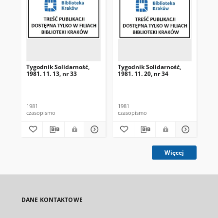
Tygodnik Solidarność,
Tygodnik Solidarność,
Tyg
1981. 11. 13, nr 33
1981. 11. 20, nr 34
198
1981
1981
198
czasopismo
czasopismo
cza
Więcej
DANE KONTAKTOWE