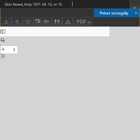
Głos Nowej Huty 1977. 04. 15, nr 15
Pokaż szczegóły
PDF