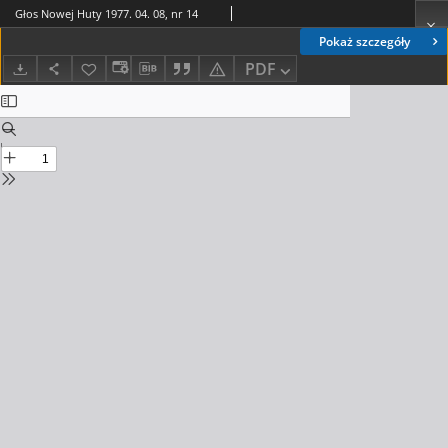
Głos Nowej Huty 1977. 04. 08, nr 14
Pokaż szczegóły
PDF