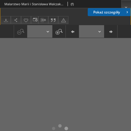
Malarstwo Marii i Stanisława Walczaków : w galerii "m"
(f)
Pokaż szczegóły