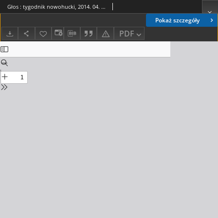
Głos : tygodnik nowohucki, 2014. 04. 04, nr 14
Pokaż szczegóły
PDF