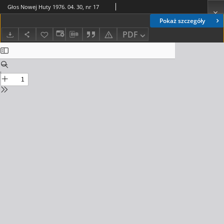
Głos Nowej Huty 1976. 04. 30, nr 17
Pokaż szczegóły
PDF