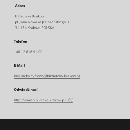
Adres
Biblioteka Kraków
pl. Jana Nowaka Jeziorańskiego 3
31-154 Kraków, POLSKA
Telefon
+48 12 618 91 00
E-Mail
biblioteka.cyfrowa@biblioteka.krakow.pl
Odwiedź nas!
http://www.biblioteka.krakow.pl/