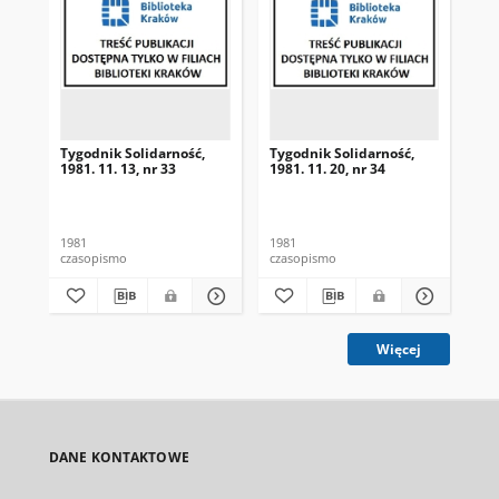
Tygodnik Solidarność,
Tygodnik Solidarność,
Tyg
1981. 11. 13, nr 33
1981. 11. 20, nr 34
198
1981
1981
198
czasopismo
czasopismo
cza
Więcej
DANE KONTAKTOWE