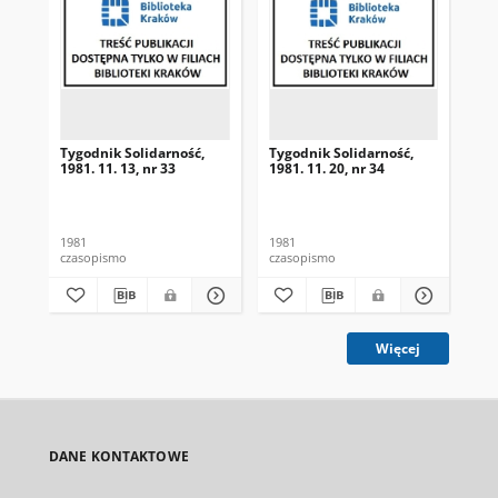
Tygodnik Solidarność,
Tygodnik Solidarność,
Tyg
1981. 11. 13, nr 33
1981. 11. 20, nr 34
198
1981
1981
198
czasopismo
czasopismo
cza
Więcej
DANE KONTAKTOWE