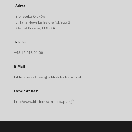
Adres
Biblioteka Kraków
pl. Jana Nowaka Jeziorańskiego 3
31-154 Kraków, POLSKA
Telefon
+48 12 618 91 00
E-Mail
biblioteka.cyfrowa@biblioteka.krakow.pl
Odwiedź nas!
http://www.biblioteka.krakow.pl/