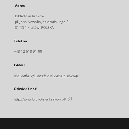
Adres
Biblioteka Kraków
pl. Jana Nowaka Jeziorańskiego 3
31-154 Kraków, POLSKA
Telefon
+48 12 618 91 00
E-Mail
biblioteka.cyfrowa@biblioteka.krakow.pl
Odwiedź nas!
http://www.biblioteka.krakow.pl/