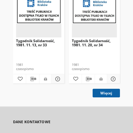
Tygodnik Solidarność,
Tygodnik Solidarność,
Tyg
1981. 11. 13, nr 33
1981. 11. 20, nr 34
198
1981
1981
198
czasopismo
czasopismo
cza
Więcej
DANE KONTAKTOWE