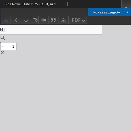
Głos Nowej Huty 1975. 03. 01, nr 9
Pokaż szczegóły
PDF