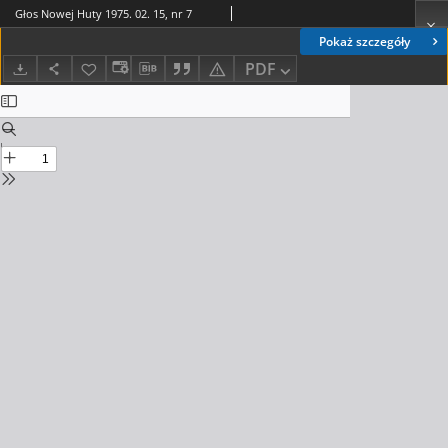
Głos Nowej Huty 1975. 02. 15, nr 7
Pokaż szczegóły
PDF