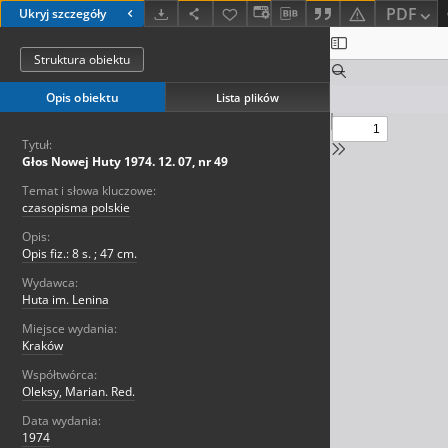
PDF
Ukryj szczegóły
Struktura obiektu
Opis obiektu
Lista plików
Tytuł:
Głos Nowej Huty 1974. 12. 07, nr 49
Temat i słowa kluczowe:
czasopisma polskie
Opis:
Opis fiz.: 8 s. ; 47 cm.
Wydawca:
Huta im. Lenina
Miejsce wydania:
Kraków
Współtwórca:
Oleksy, Marian. Red.
Data wydania:
1974