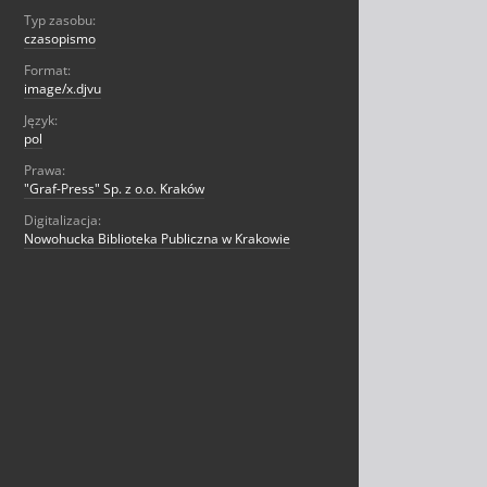
Typ zasobu:
czasopismo
Format:
image/x.djvu
Język:
pol
Prawa:
"Graf-Press" Sp. z o.o. Kraków
Digitalizacja:
Nowohucka Biblioteka Publiczna w Krakowie