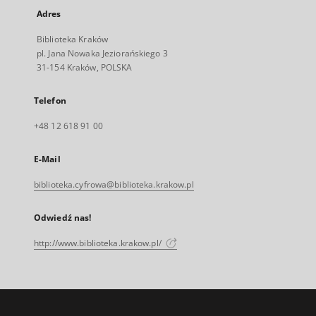
Adres
Biblioteka Kraków
pl. Jana Nowaka Jeziorańskiego 3
31-154 Kraków, POLSKA
Telefon
+48 12 618 91 00
E-Mail
biblioteka.cyfrowa@biblioteka.krakow.pl
Odwiedź nas!
http://www.biblioteka.krakow.pl/