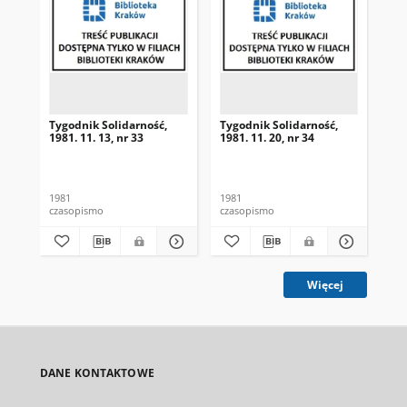
Tygodnik Solidarność,
Tygodnik Solidarność,
Tyg
1981. 11. 13, nr 33
1981. 11. 20, nr 34
198
1981
1981
198
czasopismo
czasopismo
cza
Więcej
DANE KONTAKTOWE