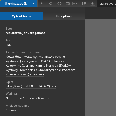
Ukryj szczegóły
Malarstwo J
Opis obiektu
Lista plików
Tytuł:
Malarstwo Janusza Janasa
Autor:
(DD)
Temat i słowa kluczowe:
Nowa Huta - wystawy
;
malarstwo polskie -
wystawy
;
Janas, Janusz (1947-)
;
Ośrodek
Kultury im. Cypriana Kamila Norwida (Kraków) -
wystawy
;
Małopolskie Stowarzyszenie Twórców
Kultury (Kraków) - wystawy
Opis:
Głos (Krak.). - 2008, nr 14 (4 IV), s. 7
Wydawca:
"Graf-Press" Sp. z o.o. Kraków
Miejsce wydania:
Kraków