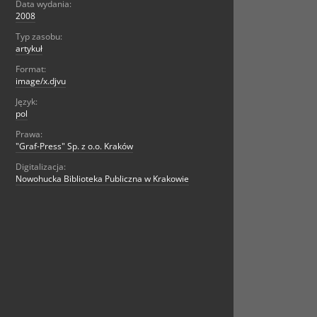
Data wydania:
2008
Typ zasobu:
artykuł
Format:
image/x.djvu
Język:
pol
Prawa:
"Graf-Press" Sp. z o.o. Kraków
Digitalizacja:
Nowohucka Biblioteka Publiczna w Krakowie