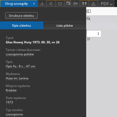
PDF
Ukryj szczegóły
Struktura obiektu
Opis obiektu
Lista plików
Tytuł:
Głos Nowej Huty 1973. 06. 30, nr 26
Temat i słowa kluczowe:
czasopisma polskie
Opis:
Opis fiz.: 8 s. ; 47 cm.
Wydawca:
Huta im. Lenina
Miejsce wydania:
Kraków
Data wydania:
1973
Typ zasobu:
czasopismo