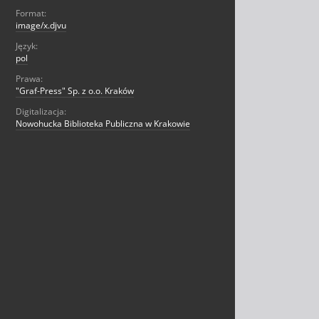
Format:
image/x.djvu
Język:
pol
Prawa:
"Graf-Press" Sp. z o.o. Kraków
Digitalizacja:
Nowohucka Biblioteka Publiczna w Krakowie