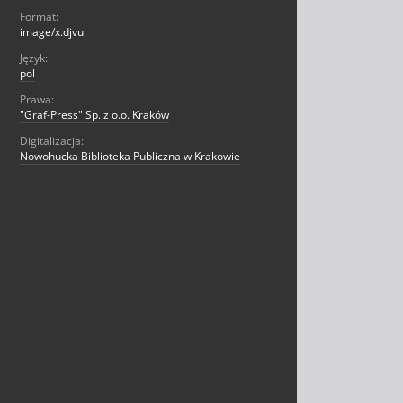
Format:
image/x.djvu
Język:
pol
Prawa:
"Graf-Press" Sp. z o.o. Kraków
Digitalizacja:
Nowohucka Biblioteka Publiczna w Krakowie