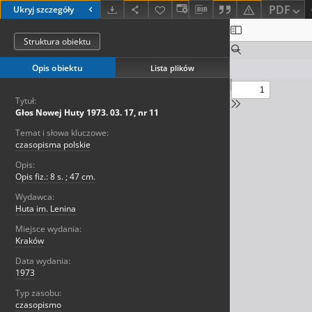
PDF
Ukryj szczegóły
Struktura obiektu
Opis obiektu
Lista plików
Tytuł:
Głos Nowej Huty 1973. 03. 17, nr 11
Temat i słowa kluczowe:
czasopisma polskie
Opis:
Opis fiz.: 8 s. ; 47 cm.
Wydawca:
Huta im. Lenina
Miejsce wydania:
Kraków
Data wydania:
1973
Typ zasobu:
czasopismo