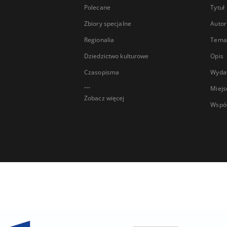
Polecane
Tytuł
Zbiory specjalne
Autor
Regionalia
Temat
Dziedzictwo kulturowe
Opis
Czasopisma
Wyda
...
Miejs
Zobacz więcej
Wspó