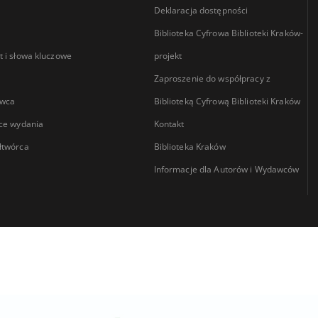
Deklaracja dostępności
Biblioteka Cyfrowa Biblioteki Kraków-
 i słowa kluczowe
projekt
Zaproszenie do współpracy z
wca
Biblioteką Cyfrową Biblioteki Kraków
ce wydania
Kontakt
łtwórca
Biblioteka Kraków
Informacje dla Autorów i Wydawców