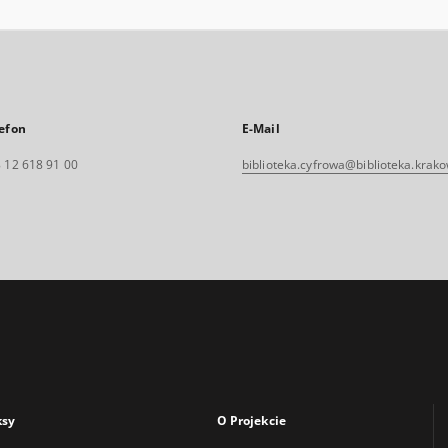
efon
E-Mail
 12 618 91 00
biblioteka.cyfrowa@biblioteka.krako
ksy
O Projekcie