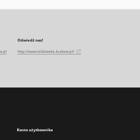
Odwiedź nas!
w.pl
http://www.biblioteka.krakow.pl/
Konto użytkownika