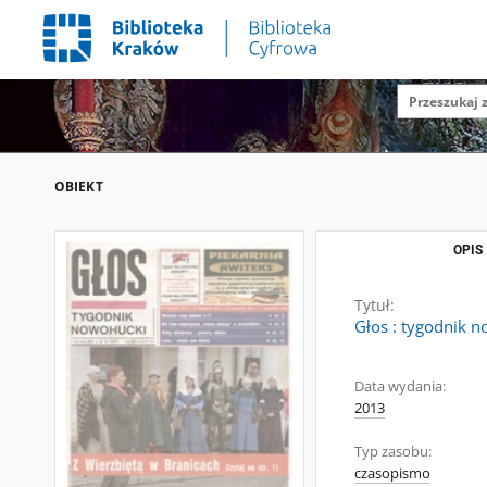
OBIEKT
OPIS
Tytuł:
Głos : tygodnik n
Data wydania:
2013
Typ zasobu:
czasopismo