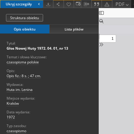
PDF
Ukryj szczegóły
Struktura obiektu
Opis obiektu
Lista plików
Tytuł:
Głos Nowej Huty 1972. 04. 01, nr 13
Temat i słowa kluczowe:
czasopisma polskie
Opis:
Opis fiz.: 8 s. ; 47 cm.
Wydawca:
Huta im. Lenina
Miejsce wydania:
Kraków
Data wydania:
1972
Typ zasobu:
czasopismo