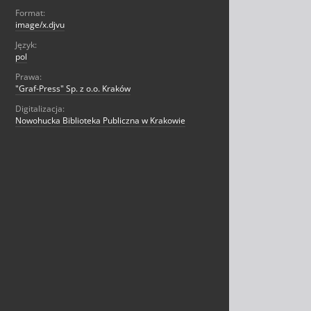
Format:
image/x.djvu
Język:
pol
Prawa:
"Graf-Press" Sp. z o.o. Kraków
Digitalizacja:
Nowohucka Biblioteka Publiczna w Krakowie