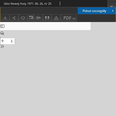
Głos Nowej Huty 1971. 06. 26, nr 25
Pokaż szczegóły
PDF