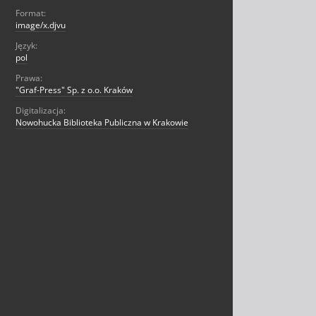
Format:
image/x.djvu
Język:
pol
Prawa:
"Graf-Press" Sp. z o.o. Kraków
Digitalizacja:
Nowohucka Biblioteka Publiczna w Krakowie