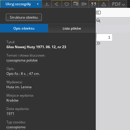
PDF
Ukryj szczegóły
Struktura obiektu
Opis obiektu
Lista plików
Tytuł:
Głos Nowej Huty 1971. 06. 12, nr 23
Temat i słowa kluczowe:
czasopisma polskie
Opis:
Opis fiz.: 8 s. ; 47 cm.
Wydawca:
Huta im. Lenina
Miejsce wydania:
Kraków
Data wydania:
1971
Typ zasobu:
czasopismo