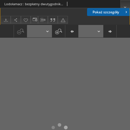
Lodołamacz : bezpłatny dwutygodnik Nowej Huty, 2013. 02. 04, nr 23
Pokaż szczegóły