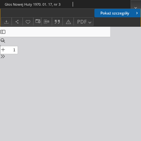
Głos Nowej Huty 1970. 01. 17, nr 3
Pokaż szczegóły
PDF