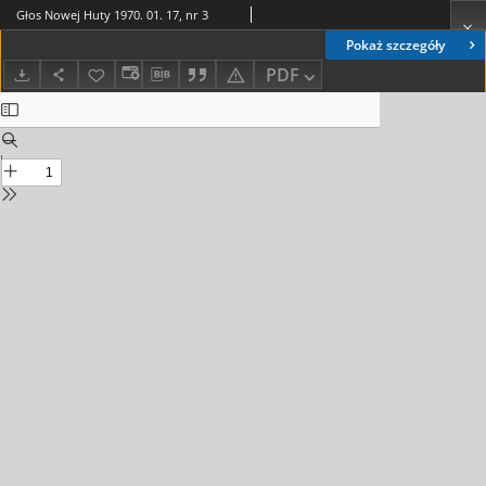
Głos Nowej Huty 1970. 01. 17, nr 3
Pokaż szczegóły
PDF