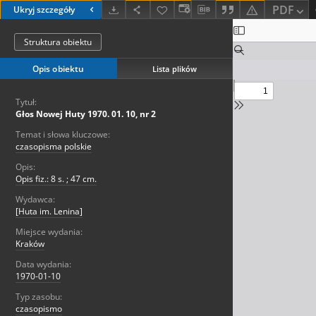
PDF
Ukryj szczegóły
Struktura obiektu
Opis obiektu
Lista plików
Tytuł:
Głos Nowej Huty 1970. 01. 10, nr 2
Temat i słowa kluczowe:
czasopisma polskie
Opis:
Opis fiz.: 8 s. ; 47 cm.
Wydawca:
[Huta im. Lenina]
Miejsce wydania:
Kraków
Data wydania:
1970-01-10
Typ zasobu:
czasopismo