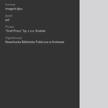
Format:
image/x.djvu
Język:
pol
Prawa:
"Graf-Press" Sp. z o.o. Kraków
Digitalizacja:
Nowohucka Biblioteka Publiczna w Krakowie