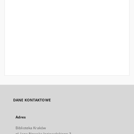
DANE KONTAKTOWE
Adres
Biblioteka Kraków
pl. Jana Nowaka Jeziorańskiego 3