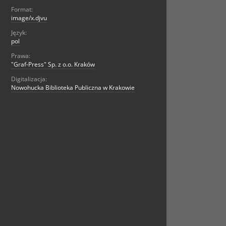
Format:
image/x.djvu
Język:
pol
Prawa:
"Graf-Press" Sp. z o.o. Kraków
Digitalizacja:
Nowohucka Biblioteka Publiczna w Krakowie