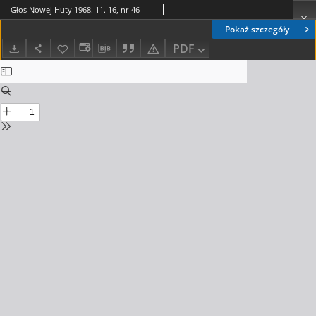
Głos Nowej Huty 1968. 11. 16, nr 46
Pokaż szczegóły
PDF