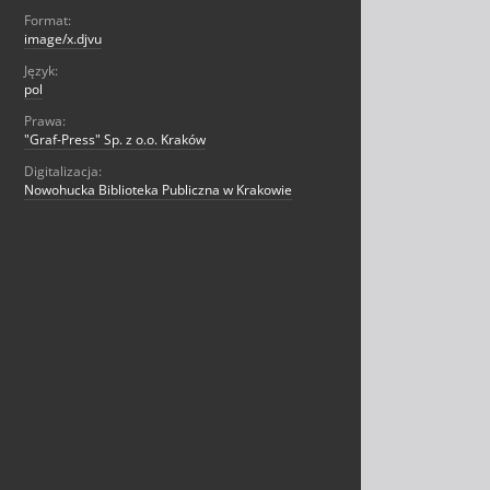
Format:
image/x.djvu
Język:
pol
Prawa:
"Graf-Press" Sp. z o.o. Kraków
Digitalizacja:
Nowohucka Biblioteka Publiczna w Krakowie