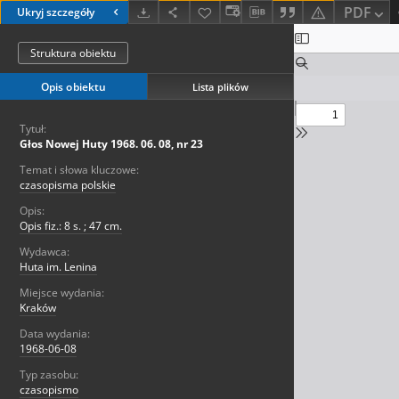
PDF
Ukryj szczegóły
Struktura obiektu
Opis obiektu
Lista plików
Tytuł:
Głos Nowej Huty 1968. 06. 08, nr 23
Temat i słowa kluczowe:
czasopisma polskie
Opis:
Opis fiz.: 8 s. ; 47 cm.
Wydawca:
Huta im. Lenina
Miejsce wydania:
Kraków
Data wydania:
1968-06-08
Typ zasobu:
czasopismo