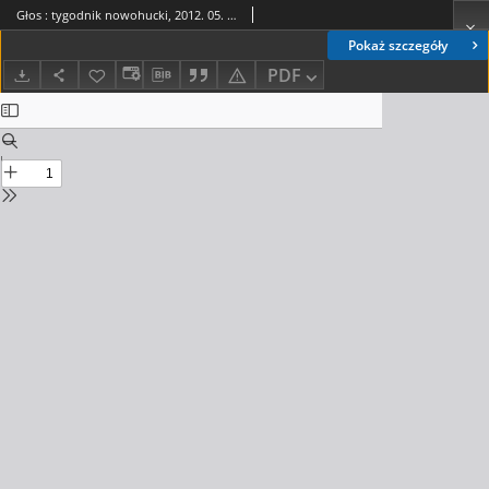
Głos : tygodnik nowohucki, 2012. 05. 18, nr 20
Pokaż szczegóły
PDF