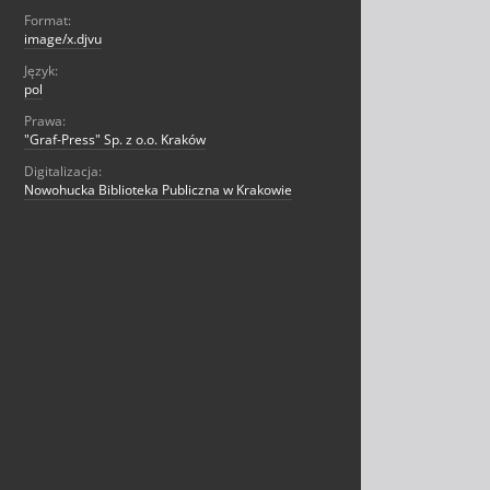
Format:
image/x.djvu
Język:
pol
Prawa:
"Graf-Press" Sp. z o.o. Kraków
Digitalizacja:
Nowohucka Biblioteka Publiczna w Krakowie