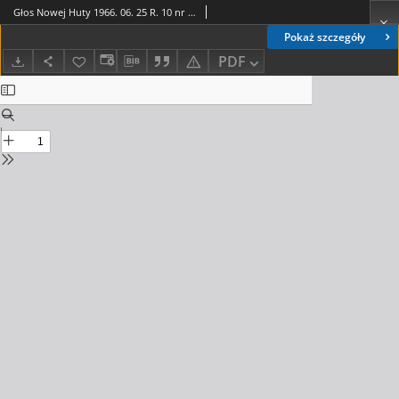
Głos Nowej Huty 1966. 06. 25 R. 10 nr 25
Pokaż szczegóły
PDF