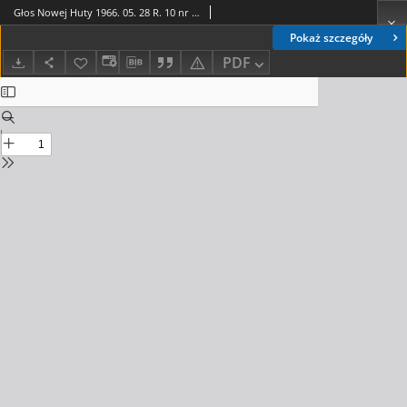
Głos Nowej Huty 1966. 05. 28 R. 10 nr 21
Pokaż szczegóły
PDF