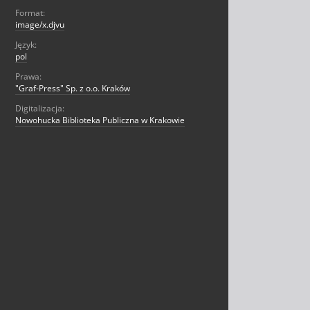
Format:
image/x.djvu
Język:
pol
Prawa:
"Graf-Press" Sp. z o.o. Kraków
Digitalizacja:
Nowohucka Biblioteka Publiczna w Krakowie