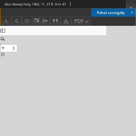
Głos Nowej Huty 1965. 11. 27 R. 9 nr 47
Pokaż szczegóły
PDF