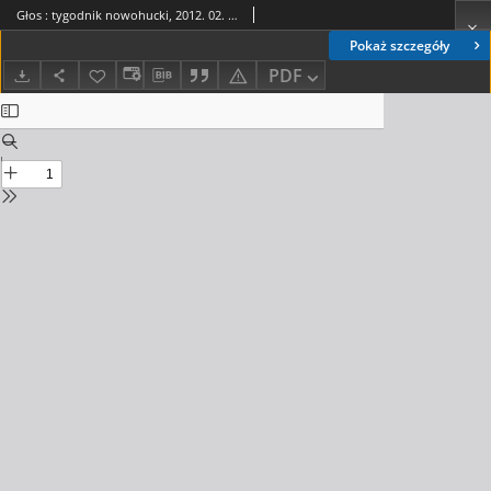
Głos : tygodnik nowohucki, 2012. 02. 03, nr 5
Pokaż szczegóły
PDF