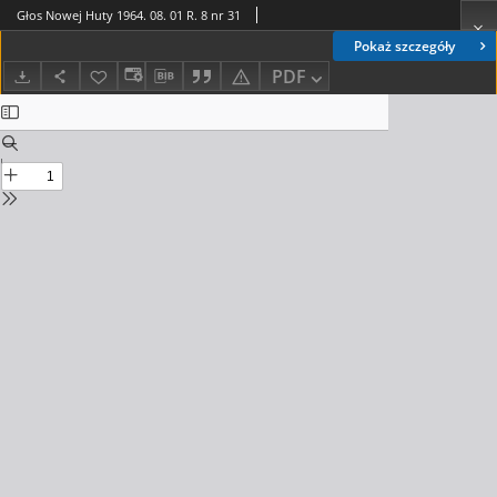
Głos Nowej Huty 1964. 08. 01 R. 8 nr 31
Pokaż szczegóły
PDF