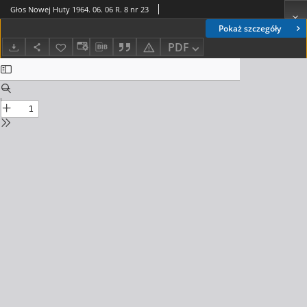
Głos Nowej Huty 1964. 06. 06 R. 8 nr 23
Pokaż szczegóły
PDF