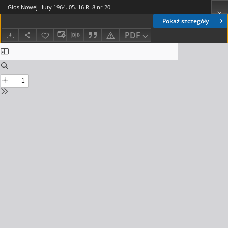
Głos Nowej Huty 1964. 05. 16 R. 8 nr 20
Pokaż szczegóły
PDF