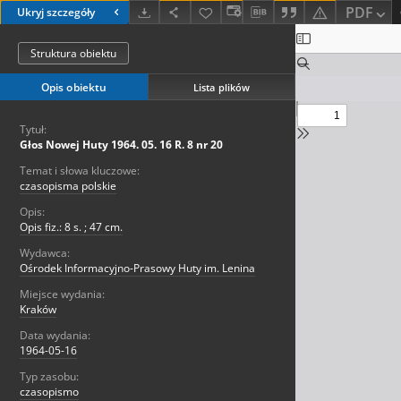
PDF
Ukryj szczegóły
Struktura obiektu
Opis obiektu
Lista plików
Tytuł:
Głos Nowej Huty 1964. 05. 16 R. 8 nr 20
Temat i słowa kluczowe:
czasopisma polskie
Opis:
Opis fiz.: 8 s. ; 47 cm.
Wydawca:
Ośrodek Informacyjno-Prasowy Huty im. Lenina
Miejsce wydania:
Kraków
Data wydania:
1964-05-16
Typ zasobu:
czasopismo