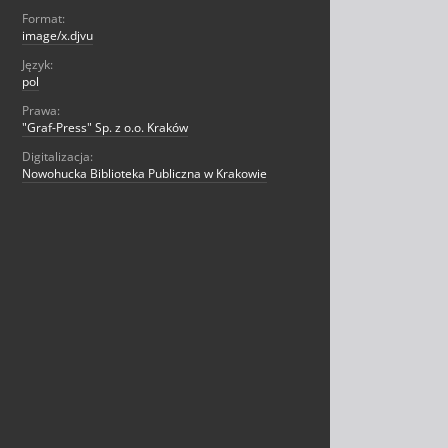
Format:
image/x.djvu
Język:
pol
Prawa:
"Graf-Press" Sp. z o.o. Kraków
Digitalizacja:
Nowohucka Biblioteka Publiczna w Krakowie