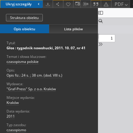
PDF
Ukryj szczegóły
Struktura obiektu
Opis obiektu
Lista plików
Tytuł:
Głos : tygodnik nowohucki, 2011. 10. 07, nr 41
Temat i słowa kluczowe:
czasopisma polskie
Opis:
Opis fiz.: 24 s. ; 38 cm. (dod. VIII s.)
Wydawca:
"Graf-Press" Sp. z o.o. Kraków
Miejsce wydania:
Kraków
Data wydania:
2011
Typ zasobu:
czasopismo