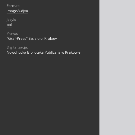
Format:
image/x.djvu
Język:
pol
Prawa:
"Graf-Press" Sp. z o.o. Kraków
Digitalizacja:
Nowohucka Biblioteka Publiczna w Krakowie