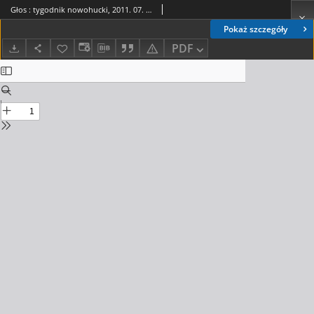
Głos : tygodnik nowohucki, 2011. 07. 01, nr 27
Pokaż szczegóły
PDF