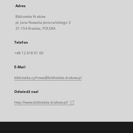
Adres
Biblioteka Kraków
pl. Jana Nowaka Jeziorańskiego 3
31-154 Kraków, POLSKA
Telefon
+48 12 618 91 00
E-Mail
biblioteka.cyfrowa@biblioteka.krakow.pl
Odwiedź nas!
http://www.biblioteka.krakow.pl/