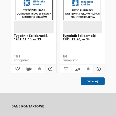
Tygodnik Solidarność,
Tygodnik Solidarność,
Tyg
1981. 11. 13, nr 33
1981. 11. 20, nr 34
198
1981
1981
198
czasopismo
czasopismo
cza
Więcej
DANE KONTAKTOWE