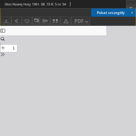
Głos Nowej Huty 1961. 08. 19 R. 5 nr 34
Pokaż szczegóły
PDF