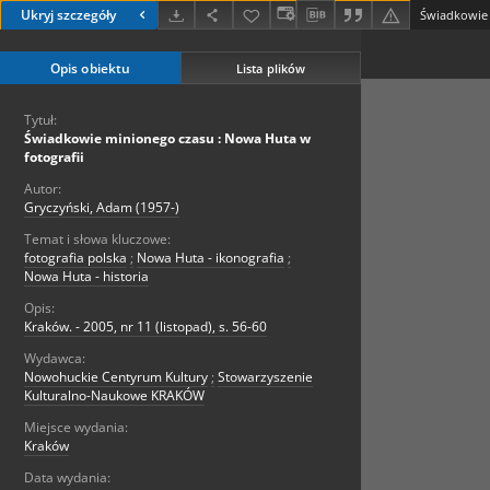
Ukryj szczegóły
Opis obiektu
Lista plików
Tytuł:
Świadkowie minionego czasu : Nowa Huta w
fotografii
Autor:
Gryczyński, Adam (1957-)
Temat i słowa kluczowe:
fotografia polska
;
Nowa Huta - ikonografia
;
Nowa Huta - historia
Opis:
Kraków. - 2005, nr 11 (listopad), s. 56-60
Wydawca:
Nowohuckie Centyrum Kultury
;
Stowarzyszenie
Kulturalno-Naukowe KRAKÓW
Miejsce wydania:
Kraków
Data wydania: