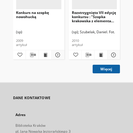
Konkurs na szopkę
Rozstrzygnięto VII edycję
Mak
nowohucką
konkursu : "Szopka
wy
krakowska z elementami
"Sz
architektury Nowej
os.
Huty"
(sp)
(sp)
Szubelak, Daniel. Fot.
(SP
2009
2010
201
artykuł
artykuł
art
Więcej
DANE KONTAKTOWE
Adres
Biblioteka Kraków
pl. Jana Nowaka Jeziorańskiego 3