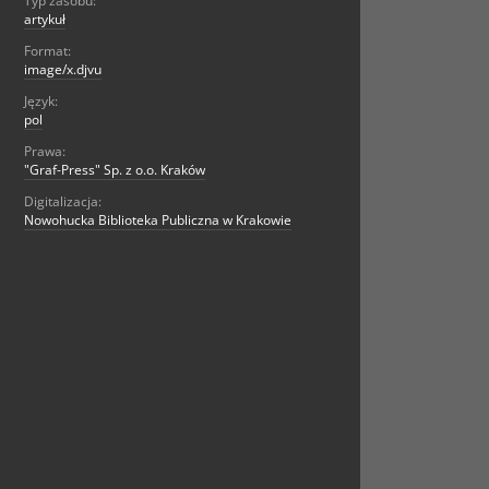
Typ zasobu:
artykuł
Format:
image/x.djvu
Język:
pol
Prawa:
"Graf-Press" Sp. z o.o. Kraków
Digitalizacja:
Nowohucka Biblioteka Publiczna w Krakowie