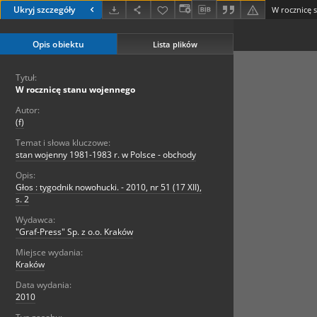
Ukryj szczegóły
W rocznicę 
Opis obiektu
Lista plików
Tytuł:
W rocznicę stanu wojennego
Autor:
(f)
Temat i słowa kluczowe:
stan wojenny 1981-1983 r. w Polsce - obchody
Opis:
Głos : tygodnik nowohucki. - 2010, nr 51 (17 XII),
s. 2
Wydawca:
"Graf-Press" Sp. z o.o. Kraków
Miejsce wydania:
Kraków
Data wydania:
2010