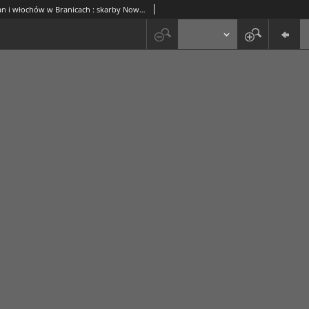
Ślady rzymian i włochów w Branicach : skarby Nowohuckiego Oddziału Muzeum Archeologicznego (79)