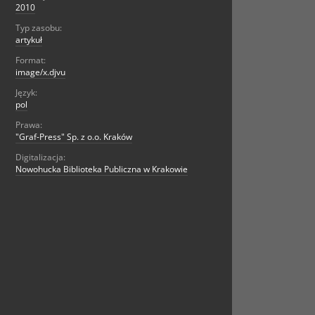
2010
Typ zasobu:
artykuł
Format:
image/x.djvu
Język:
pol
Prawa:
"Graf-Press" Sp. z o.o. Kraków
Digitalizacja:
Nowohucka Biblioteka Publiczna w Krakowie