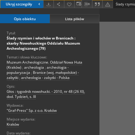
Ukryj szczegóły
Opis obiektu
Lista plików
Tytuł:
Ślady rzymian i włochów w Branicach :
skarby Nowohuckiego Oddziału Muzeum
Archeologicznego (79)
Temat i słowa kluczowe:
Muzeum Archeologiczne. Oddział Nowa Huta
(Kraków)
;
archeologia
;
archeologia -
popularyzacja
;
Branice (woj. małopolskie) -
zabytki
;
archeologia - zabytki - Polska
Opis:
Głos : tygodnik nowohucki. - 2010, nr 48 (26 XI),
dod. Tydzień, s. III
Wydawca:
"Graf-Press" Sp. z o.o. Kraków
Miejsce wydania:
Kraków
Data wydania: