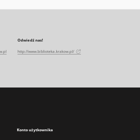
Odwiedź nas!
w.pl
http://www.biblioteka.krakow.pl/
Konto użytkownika