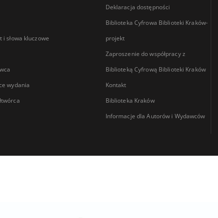
Deklaracja dostępności
Biblioteka Cyfrowa Biblioteki Kraków-
 i słowa kluczowe
projekt
Zaproszenie do współpracy z
wca
Biblioteką Cyfrową Biblioteki Kraków
ce wydania
Kontakt
łtwórca
Biblioteka Kraków
Informacje dla Autorów i Wydawców