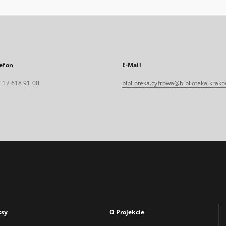
efon
E-Mail
 12 618 91 00
biblioteka.cyfrowa@biblioteka.krako
ksy
O Projekcie