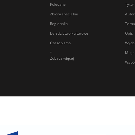
Polecane
Tytuł
Zbiory specjalne
Autor
Regionalia
Temat
Dziedzictwo kulturowe
Opis
Czasopisma
Wyda
...
Miejs
Zobacz więcej
Wspó