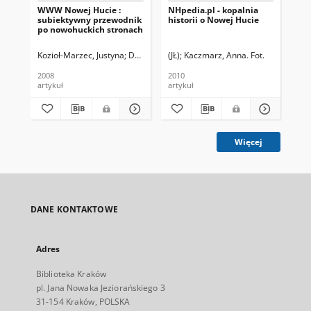
WWW Nowej Hucie :
NHpedia.pl - kopalnia
NH
subiektywny przewodnik
historii o Nowej Hucie
wi
po nowohuckich stronach
Kozioł-Marzec, Justyna
Dudek, Filip. Rys.
(JŁ)
Kaczmarz, Anna. Fot.
AŁ
2008
2010
201
artykuł
artykuł
art
Więcej
DANE KONTAKTOWE
Adres
Biblioteka Kraków
pl. Jana Nowaka Jeziorańskiego 3
31-154 Kraków, POLSKA