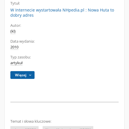
Tytuł:
W Internecie wystartowała NHpedia.pl : Nowa Huta to
dobry adres
Autor:
(kl)
Data wydania:
2010
Typ zasobu:
artykuł
Więcej
Temat i słowa kluczowe: